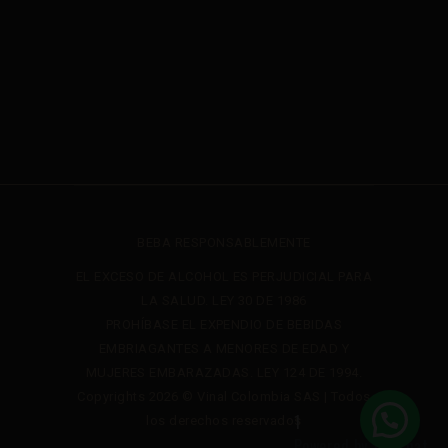
BEBA RESPONSABLEMENTE
EL EXCESO DE ALCOHOL ES PERJUDICIAL PARA
LA SALUD. LEY 30 DE 1986
PROHÍBASE EL EXPENDIO DE BEBIDAS
EMBRIAGANTES A MENORES DE EDAD Y
MUJERES EMBARAZADAS. LEY 124 DE 1994.
Copyrights 2026 © Vinal Colombia SAS | Todos
1
los derechos reservados
Powered by
Joinchat