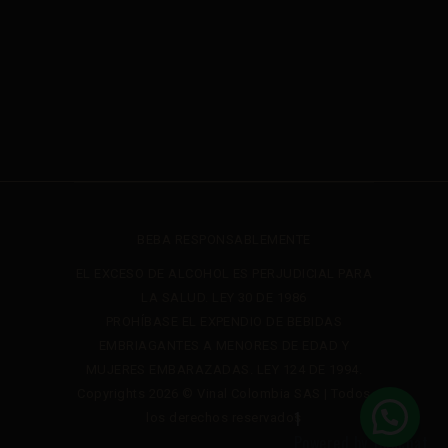
BEBA RESPONSABLEMENTE
EL EXCESO DE ALCOHOL ES PERJUDICIAL PARA
LA SALUD. LEY 30 DE 1986
PROHÍBASE EL EXPENDIO DE BEBIDAS
EMBRIAGANTES A MENORES DE EDAD Y
MUJERES EMBARAZADAS. LEY 124 DE 1994.
Copyrights 2026 © Vinal Colombia SAS | Todos
1
los derechos reservados
Powered by
Joinchat