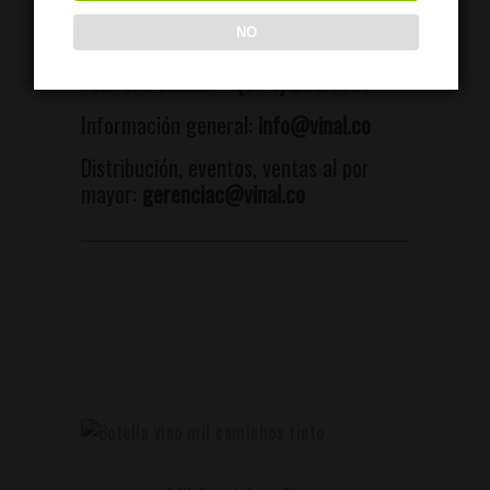
Contactos De Interés
NO
Teléfono oficina:
+ (57-1) 235.4401
Información general:
info@vinal.co
Distribución, eventos, ventas al por
mayor:
gerenciac@vinal.co
LEER MÁS