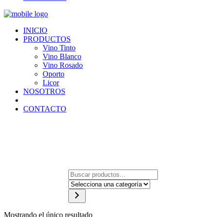
INICIO
PRODUCTOS
Vino Tinto
Vino Blanco
Vino Rosado
Oporto
Licor
NOSOTROS
CONTACTO
B
u
S
s
e
l
c
e
a
c
Mostrando el único resultado
r