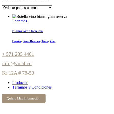
c
i
o
n
a
Leer más
u
n
a
Bianai Gran Reserva
c
a
España
,
Gran Reserva
,
Tinto
,
Vino
t
e
g
+ 571 235 4401
o
r
info@vinal.co
í
a
Kr 12A # 78-53
Productos
Términos y Condiciones
Quiero Más Información