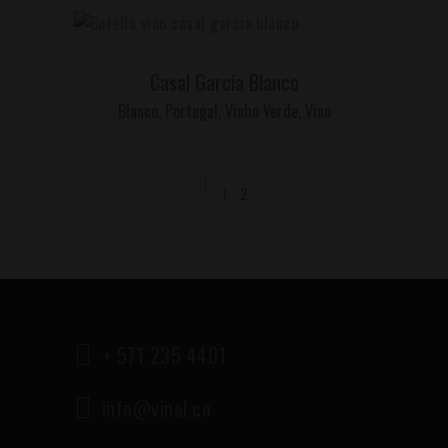
LEER MÁS
Casal Garcia Blanco
Blanco
,
Portugal
,
Vinho Verde
,
Vino
1
2
+ 571 235 4401
info@vinal.co