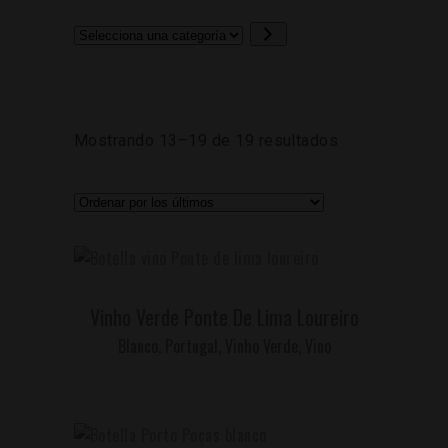
u
s
S
c
e
a
l
r
e
c
Ordenado
Mostrando 13–19 de 19 resultados
c
i
por
o
n
los
a
últimos
u
LEER MÁS
n
Vinho Verde Ponte De Lima Loureiro
a
Blanco
,
Portugal
,
Vinho Verde
,
Vino
c
a
t
e
g