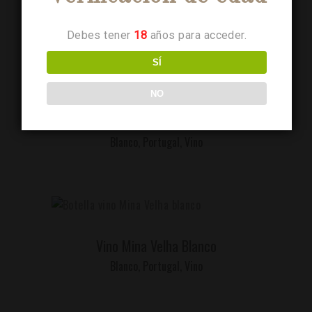
Blanco
,
Portugal
,
Vino
Debes tener
18
años para acceder.
SÍ
NO
LEER MÁS
Mil Caminhos Blanco
Blanco
,
Portugal
,
Vino
LEER MÁS
Vino Mina Velha Blanco
Blanco
,
Portugal
,
Vino