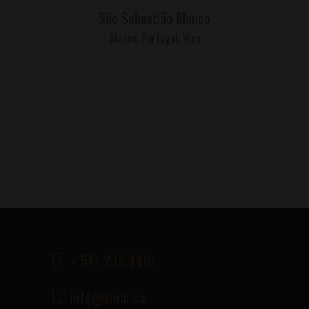
São Sebastião Blanco
Blanco
,
Portugal
,
Vino
+ 571 235 4401
info@vinal.co