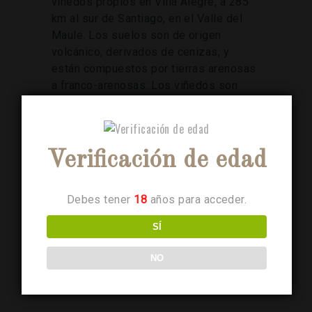
viñedos propios en Villa Alegre, a 285
km al sur de Santiago, en el Valle del
Maule. Los suelos son de origen
volcánico, derivados de cenizas, y
están compuestos por tierras arenosas
a franco-arenosas. Los viñedos son
planos y cuentan con una excelente
exposición solar.
Ficha Técnica
Verificación de edad
Debes tener
18
años para acceder.
SÍ
Productos relacionados
NO
LEER MÁS