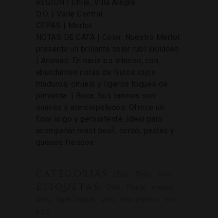
REGIÓN | Chile, Villa Alegre
D.O. | Valle Central
CEPAS | Merlot
NOTAS DE CATA | Color: Nuestro Merlot
presenta un brillante color rubí violáceo.
| Aromas: En nariz es intenso, con
abundantes notas de frutos rojos
maduros, ciruela y ligeros toques de
pimienta. | Boca: Sus taninos son
suaves y aterciopelados. Ofrece un
final largo y persistente. Ideal para
acompañar roast beef, cerdo, pastas y
quesos frescos.
CATEGORÍAS:
,
,
Chile
Tinto
Vino
ETIQUETAS:
,
,
,
Chile
Maule
merlot
,
,
,
,
tinto
Valle Central
vino
vino chileno
vino
tinto