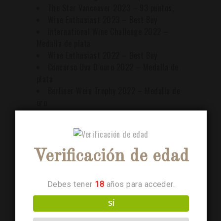
The Star Vancouver 2023 – 93 puntos,
Wine Enthusiast 2023 – Best Buy
International Wine Challenge 2022 –
Medalla de plata
Wine Enthusiast 2022 – Best Buy
Concurso Uva D’ouro 2022 – Medalla de
plata
Berliner Wein Trophy 2022 – Medalla de
oro
Decanter 2018 – Medalla de plata 92
puntos
Entre otros
Verificación de edad
Ficha Técnica
Debes tener
18
años para acceder.
Puedes leer más sobre el vino verde
aqui
SÍ