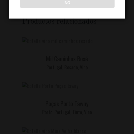
NO
Productos relacionados
LEER MÁS
Mil Caminhos Rosé
Portugal
,
Rosado
,
Vino
LEER MÁS
Poças Porto Tawny
Porto
,
Portugal
,
Tinto
,
Vino