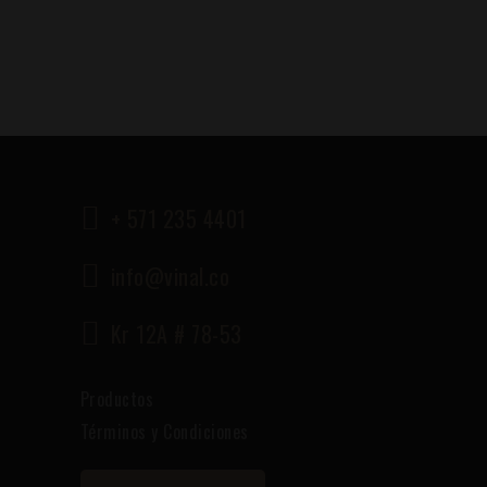
+ 571 235 4401
info@vinal.co
Kr 12A # 78-53
Productos
Términos y Condiciones