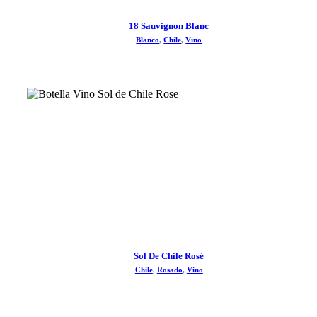
18 Sauvignon Blanc
Blanco
,
Chile
,
Vino
LEER MÁS
Sol De Chile Rosé
Chile
,
Rosado
,
Vino