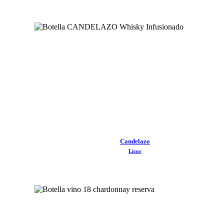
c
i
por
o
n
a
los
u
n
a
últimos
c
LEER MÁS
a
t
e
g
o
r
í
a
Candelazo
Licor