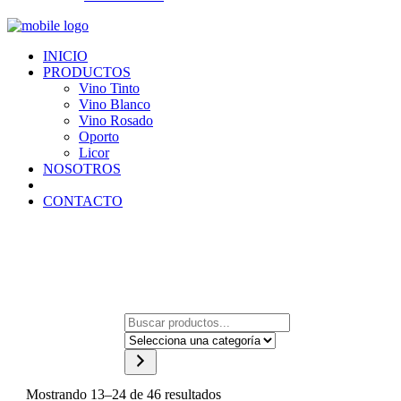
INICIO
PRODUCTOS
Vino Tinto
Vino Blanco
Vino Rosado
Oporto
Licor
NOSOTROS
CONTACTO
B
u
S
s
e
l
c
e
a
Ordenado
Mostrando 13–24 de 46 resultados
c
r