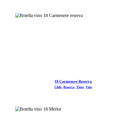
LEER MÁS
18 Carmenere Reserva
Chile
,
Reserva
,
Tinto
,
Vino