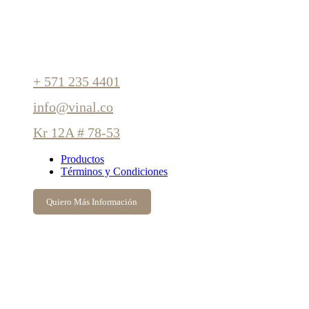
+ 571 235 4401
info@vinal.co
Kr 12A # 78-53
Productos
Términos y Condiciones
Quiero Más Información